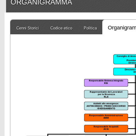
ORGANIGRAMMA
Organigra
Cenni Storici
Codice etico
Politica