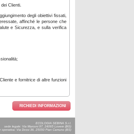
dei Clienti.
ggiungimento degli obiettivi fissati,
interessate, affinché le persone che
lute e Sicurezza, e sulla verifica
sionalità;
ente e fornitrice di altre funzioni
RICHIEDI INFORMAZIONI
ECOLOGIA SEBINA S.r.l.
sede legale: Via Marconi 97, 24065 Lovere (BG)
 operativa: Via Dossi 36, 25050 Pian Camuno (BS)