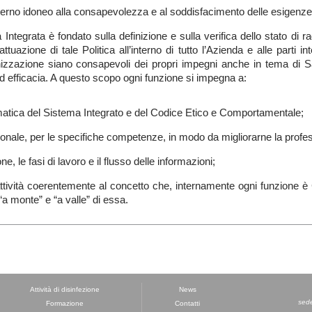
nterno idoneo alla consapevolezza e al soddisfacimento delle esigenze 
Integrata è fondato sulla definizione e sulla verifica dello stato di ra
tuazione di tale Politica all’interno di tutto l’Azienda e alle parti 
anizzazione siano consapevoli dei propri impegni anche in tema di Sa
d efficacia. A questo scopo ogni funzione si impegna a:
matica del Sistema Integrato e del Codice Etico e Comportamentale;
onale, per le specifiche competenze, in modo da migliorarne la profes
e, le fasi di lavoro e il flusso delle informazioni;
tività coerentemente al concetto che, internamente ogni funzione è Cli
a monte” e “a valle” di essa.
Attività di disinfezione
News
sede
Formazione
Contatti