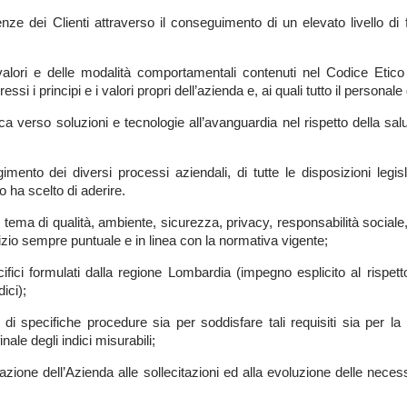
ze dei Clienti attraverso il conseguimento di un elevato livello di fles
dei valori e delle modalità comportamentali contenuti nel Codice Et
ressi i principi e i valori propri dell’azienda e, ai quali tutto il person
rca verso soluzioni e tecnologie all’avanguardia nel rispetto della s
lgimento dei diversi processi aziendali, di tutte le disposizioni leg
 ha scelto di aderire.
 tema di qualità, ambiente, sicurezza, privacy, responsabilità sociale
vizio sempre puntuale e in linea con la normativa vigente;
ifici formulati dalla regione Lombardia (impegno esplicito al rispetto d
dici);
di specifiche procedure sia per soddisfare tali requisiti sia per la 
nale degli indici misurabili;
zione dell’Azienda alle sollecitazioni ed alla evoluzione delle necessi